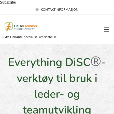
Subscribe
KONTAKTINFORMASJON:
Sylvi Helland,
spesialist i arbeidshelse
®
Everything DiSC
-
verktøy til bruk i
leder- og
teamutvikling